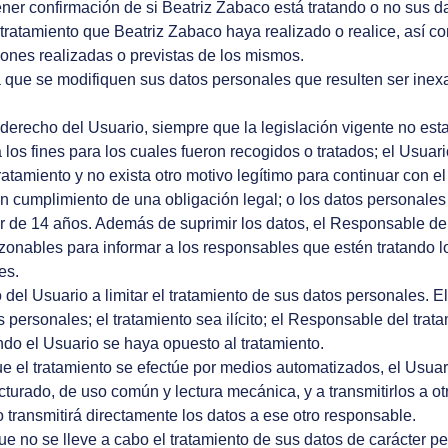
ener confirmación de si
Beatriz Zabaco
está tratando o no sus da
 tratamiento que
Beatriz Zabaco
haya realizado o realice, así co
iones realizadas o previstas de los mismos.
que se modifiquen sus datos personales que resulten ser inexac
derecho del Usuario, siempre que la legislación vigente no esta
os fines para los cuales fueron recogidos o tratados; el Usuari
ratamiento y no exista otro motivo legítimo para continuar con 
en cumplimiento de una obligación legal; o los datos personales
r de 14 años. Además de suprimir los datos, el Responsable del 
zonables para informar a los responsables que estén tratando lo
es.
del Usuario a limitar el tratamiento de sus datos personales. El
personales; el tratamiento sea ilícito; el Responsable del trata
do el Usuario se haya opuesto al tratamiento.
 el tratamiento se efectúe por medios automatizados, el Usuar
cturado, de uso común y lectura mecánica, y a transmitirlos a o
 transmitirá directamente los datos a ese otro responsable.
e no se lleve a cabo el tratamiento de sus datos de carácter pe